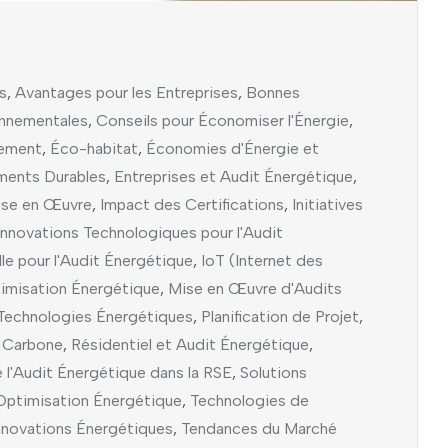
s
,
Avantages pour les Entreprises
,
Bonnes
onnementales
,
Conseils pour Économiser l'Énergie
,
nement
,
Éco-habitat
,
Économies d'Énergie et
ents Durables
,
Entreprises et Audit Énergétique
,
ise en Œuvre
,
Impact des Certifications
,
Initiatives
Innovations Technologiques pour l'Audit
elle pour l'Audit Énergétique
,
IoT (Internet des
timisation Énergétique
,
Mise en Œuvre d'Audits
 Technologies Énergétiques
,
Planification de Projet
,
e Carbone
,
Résidentiel et Audit Énergétique
,
 l'Audit Énergétique dans la RSE
,
Solutions
Optimisation Énergétique
,
Technologies de
nnovations Énergétiques
,
Tendances du Marché