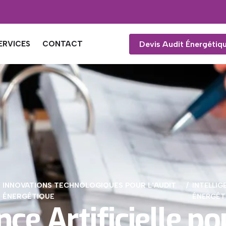
Devis Audit Énergétiq
ERVICES
CONTACT
INNOVATIONS TECHNOLOGIQUES POUR L'AUDIT
INTELLIG
ÉNERGÉTIQUE
ÉNERGÉT
nce Artificielle po