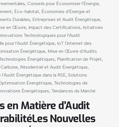
onnementales
,
Conseils pour Économiser l'Énergie
,
nement
,
Éco-habitat
,
Économies d'Énergie et
ents Durables
,
Entreprises et Audit Énergétique
,
ise en Œuvre
,
Impact des Certifications
,
Initiatives
Innovations Technologiques pour l'Audit
elle pour l'Audit Énergétique
,
IoT (Internet des
timisation Énergétique
,
Mise en Œuvre d'Audits
 Technologies Énergétiques
,
Planification de Projet
,
e Carbone
,
Résidentiel et Audit Énergétique
,
 l'Audit Énergétique dans la RSE
,
Solutions
Optimisation Énergétique
,
Technologies de
nnovations Énergétiques
,
Tendances du Marché
 en Matière d’Audit
rabilitéLes Nouvelles