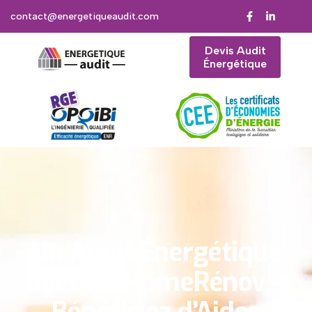
contact@energetiqueaudit.com
Devis Audit
Énergétique
Un Audit Énergétique
avec MaPrimeRénov –