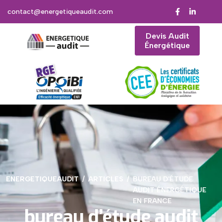
contact@energetiqueaudit.com
Devis Audit
Énergétique
ENERGETIQUEAUDIT
ARTICLES
BUREAU D'ÉTUDE
AUDIT ÉNERGÉTIQUE
EN FRANCE
bureau d’étude audit